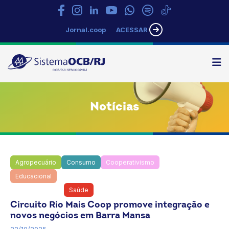
Jornal.coop
ACESSAR
N
Sistema
OCB/RJ
Notícias
Agropecuário
Consumo
Cooperativismo
Economia
Educacional
Inovação
Notícias
OCB
Pesca
Rio de Janeiro
Saúde
SESCOOP/RJ
Circuito Rio Mais Coop promove integração e
novos negócios em Barra Mansa
22/10/2025