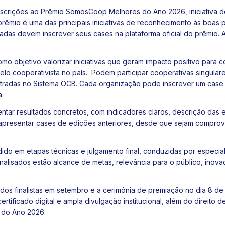
nscrições ao
Prêmio SomosCoop Melhores do Ano 2026
, iniciativa
prêmio é uma das principais iniciativas de reconhecimento às boas 
ssadas devem inscrever seus cases na plataforma oficial do prêmio.
omo objetivo valorizar iniciativas que geram impacto positivo par
delo cooperativista no país. Podem participar cooperativas singular
radas no Sistema OCB. Cada organização pode inscrever um case p
a.
entar resultados concretos, com indicadores claros, descrição das
apresentar cases de edições anteriores, desde que sejam comprov
ido em etapas técnicas e julgamento final, conduzidas por especia
analisados estão alcance de metas, relevância para o público, inova
dos finalistas em setembro e a cerimônia de premiação no dia 8 
rtificado digital e ampla divulgação institucional, além do direito 
 do Ano 2026.