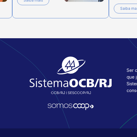
Saiba mais
Saiba ma
Ser c
que 
Sist
cons