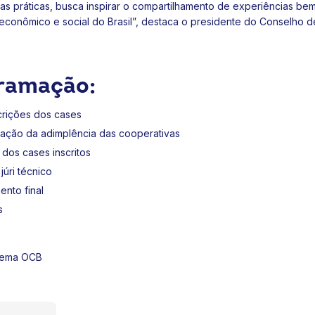
s práticas, busca inspirar o compartilhamento de experiências be
conômico e social do Brasil”, destaca o presidente do Conselho d
gramação:
crições dos cases
rização da adimplência das cooperativas
 dos cases inscritos
júri técnico
ento final
as
o
tema OCB