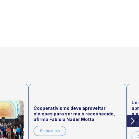
Uni
Cooperativismo deve aproveitar
ap
eleições para ser mais reconhecido,
pla
afirma Fabíola Nader Motta
dur
16
Saiba mais