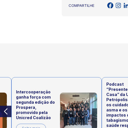
COMPARTILHE
Podcast
“Presente
Intercooperação
Casa” da 
ganha força com
Petrópolis
segunda edição do
os cuidad
Prospera,
asma e os
promovido pela
impactos 
Unicred Coalizão
tabagismo
saúde resp