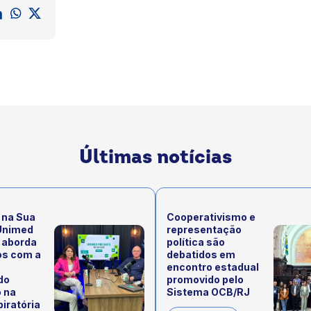
Últimas notícias
 na Sua
Cooperativismo e
Unimed
representação
 aborda
política são
os com a
debatidos em
encontro estadual
do
promovido pelo
 na
Sistema OCB/RJ
iratória