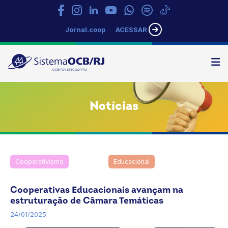
Jornal.coop
ACESSAR
N
Sistema
OCB/RJ
Notícias
Cooperativismo
Destaque
Educacional
Notícias
Rio de Janeiro
Trabalho
Cooperativas Educacionais avançam na
estruturação de Câmara Temáticas
24/01/2025