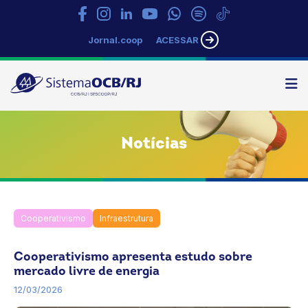
Jornal.coop
ACESSAR
N
Sistema
OCB/RJ
Notícias
Cooperativismo
Infraestrutura
Inovação
Notícias
OCB
Rio de Janeiro
Cooperativismo apresenta estudo sobre
mercado livre de energia
12/03/2026