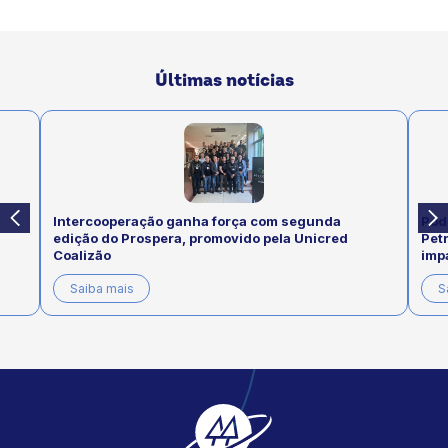
Últimas notícias
Intercooperação ganha força com segunda
Pod
edição do Prospera, promovido pela Unicred
Pet
Coalizão
imp
Saiba mais
S