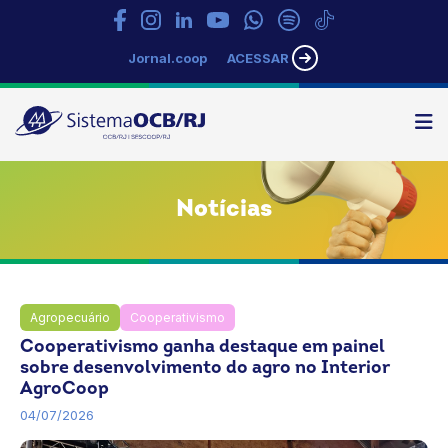
Jornal.coop
ACESSAR
N
Sistema
OCB/RJ
Notícias
Agropecuário
Cooperativismo
Notícias
Cooperativismo ganha destaque em painel
sobre desenvolvimento do agro no Interior
AgroCoop
04/07/2026