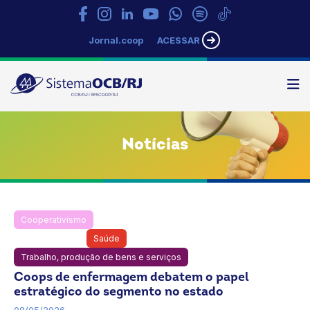
Jornal.coop
ACESSAR
N
Sistema
OCB/RJ
Notícias
Cooperativismo
mulheres
Notícias
OCB
Rio de Janeiro
Saúde
SESCOOP/RJ
Trabalho, produção de bens e serviços
Coops de enfermagem debatem o papel
estratégico do segmento no estado
08/05/2026