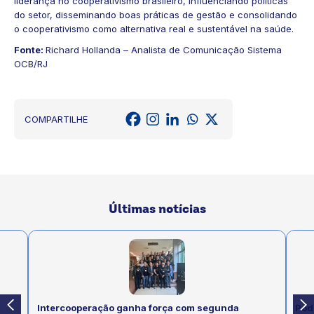
liderança no cooperativismo brasileiro, influenciando políticas
do setor, disseminando boas práticas de gestão e consolidando
o cooperativismo como alternativa real e sustentável na saúde.
Fonte:
Richard Hollanda – Analista de Comunicação Sistema
OCB/RJ
COMPARTILHE
Últimas notícias
Intercooperação ganha força com segunda
Pod