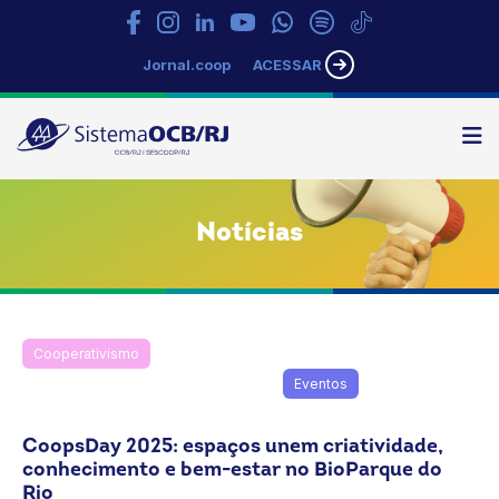
Jornal.coop
ACESSAR
N
Sistema
OCB/RJ
Notícias
Cooperativismo
Destaque
Dia Internacional do Cooperativismo
Eventos
Notícias
Rio de Janeiro
CoopsDay 2025: espaços unem criatividade,
conhecimento e bem-estar no BioParque do
Rio