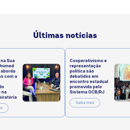
Últimas notícias
 na Sua
Cooperativismo e
Unimed
representação
 aborda
política são
os com a
debatidos em
encontro estadual
do
promovido pelo
 na
Sistema OCB/RJ
iratória
Saiba mais
is