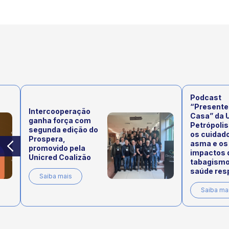
Podcast
“Presente
Intercooperação
Casa” da 
ganha força com
Petrópolis
segunda edição do
os cuidad
Prospera,
asma e os
promovido pela
impactos 
Unicred Coalizão
tabagismo
saúde resp
Saiba mais
Saiba ma