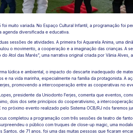
i muito variada. No Espaço Cultural Infantil, a programação foi pe
ma agenda diversificada e educativa.
duas sessões de atividades. A primeira foi Aquarela Anima, uma din
ou o movimento, a cooperação e a imaginação das crianças. A seg
 do Atol das Marés”, uma narrativa original criada por Vânia Alves, a
forma lúdica e ambiental, o impacto do descarte inadequado de mate
s e na vida marinha, especialmente na família da protagonista. A aç
erjes, promovendo a intercooperação entre as cooperativas no ev
o Lopes, presidente da Uniodonto Ferjes, comenta que eventos, como
mo, dois dos sete princípios do cooperativismo, a intercooperação
 E no próximo evento realizado pelo Sistema OCB/RJ nós faremos ju
rcus completou a programação com três sessões de teatro de fanto
urpreendeu o público com truques de close-up magic, uma modalida
s Santos, de 71 anos, foi uma das muitas pessoas que ficaram enca