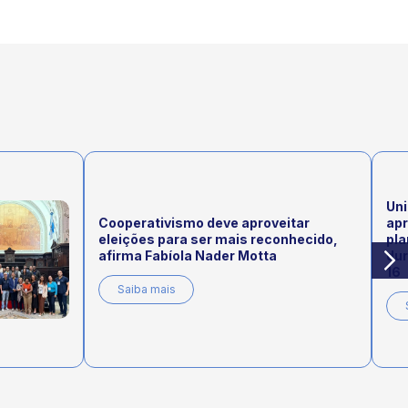
Uni
Cooperativismo deve aproveitar
ap
eleições para ser mais reconhecido,
pla
afirma Fabíola Nader Motta
dur
16
Saiba mais