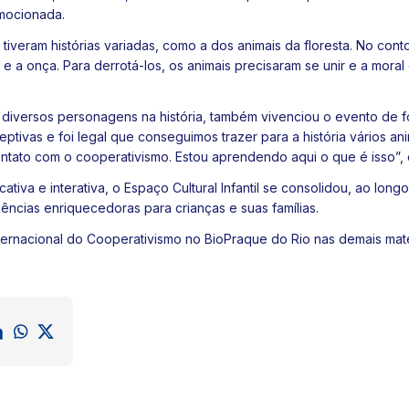
emocionada.
tiveram histórias variadas, como a dos animais da floresta. No cont
e a onça. Para derrotá-los, os animais precisaram se unir e a moral 
de diversos personagens na história, também vivenciou o evento de f
ivas e foi legal que conseguimos trazer para a história vários an
ntato com o cooperativismo. Estou aprendendo aqui o que é isso”, 
iva e interativa, o Espaço Cultural Infantil se consolidou, ao lon
ncias enriquecedoras para crianças e suas famílias.
ternacional do Cooperativismo no BioPraque do Rio nas demais maté