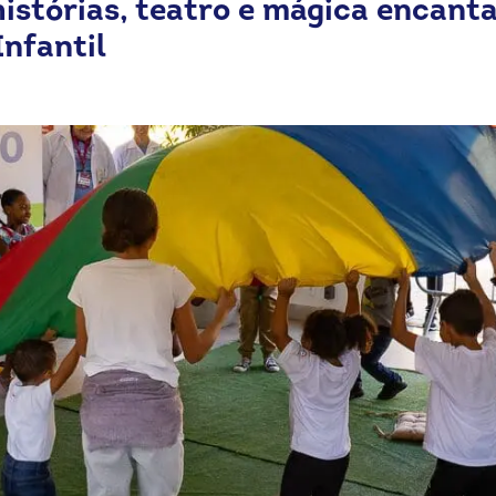
istórias, teatro e mágica encant
nfantil