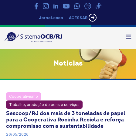
Jornal.coop
ACESSAR
N
Sistema
OCB/RJ
Notícias
Cooperativismo
Notícias
OCB
Rio de Janeiro
Trabalho, produção de bens e serviços
Sescoop/RJ doa mais de 3 toneladas de papel
para a Cooperativa Rocinha Recicla e reforça
compromisso com a sustentabilidade
26/05/2026