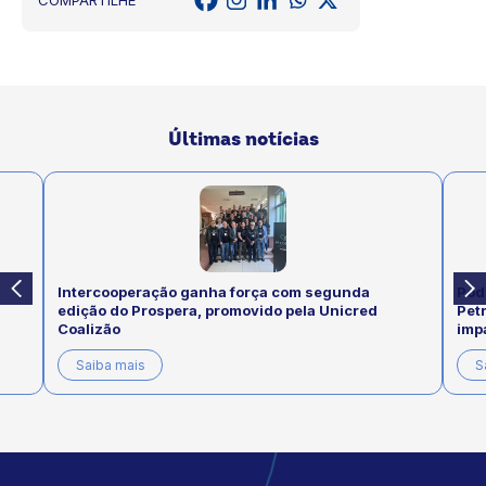
COMPARTILHE
Últimas notícias
Intercooperação ganha força com segunda
Pod
edição do Prospera, promovido pela Unicred
Pet
Coalizão
imp
Saiba mais
S