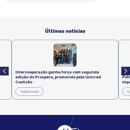
Últimas notícias
Intercooperação ganha força com segunda
Pod
edição do Prospera, promovido pela Unicred
Pet
Coalizão
imp
Saiba mais
S