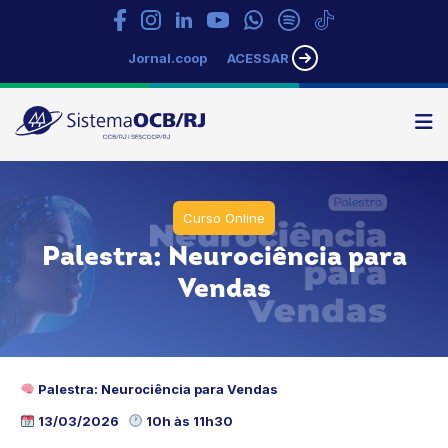
Jornal.coop
ACESSAR
N
Sistema
OCB/RJ
Curso Online
Palestra: Neurociência para
Vendas
Palestra: Neurociência para Vendas
13/03/2026
10h às 11h30