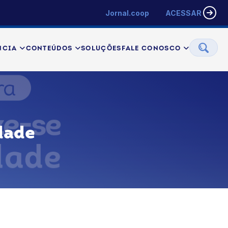
Jornal.coop
ACESSAR
NCIA
CONTEÚDOS
SOLUÇÕES
FALE CONOSCO
dade