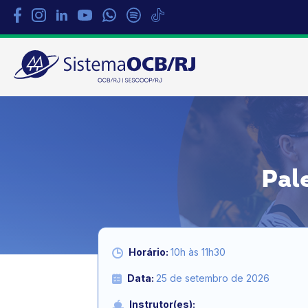
Sistema
OCB/RJ
Pal
Horário:
10h às 11h30
Data:
25 de setembro de 2026
Instrutor(es):