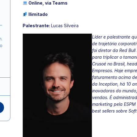
Online, via Teams
Ilimitado
–
Palestrante:
Lucas Silveira
Líder e palestrante q
n.
de trajetória corpora
do
foi diretor da Red Bul
para triplicar o tam
Crusoé no Brasil, hea
Empresas. Hoje empre
faturamento acima de
da Inception, há 10 
inovadoras do mundo,
vendas. É administra
marketing pela ESPM e
best sellers sobre Soft 