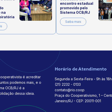
encontro estadual
do
promovido pelo
 na
Sistema OCB/RJ
iratória
Saiba mais
is
Horário de Atendimento
ooperativista é acreditar
Segunda a Sexta-Feira - 9h às 18h
juntos podemos mais, e o
(21) 2232 - 0133
ema OCB/RJ é a
contato@rio.coop
olidação dessa ideia.
Praça do Cooperativismo, 1 – Cent
Janeiro/RJ - CEP: 20011-001