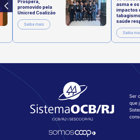
Prospera,
asma e os
promovido pela
impactos 
Unicred Coalizão
tabagismo
saúde resp
Saiba mais
Saiba ma
Ser c
que 
Sist
cons