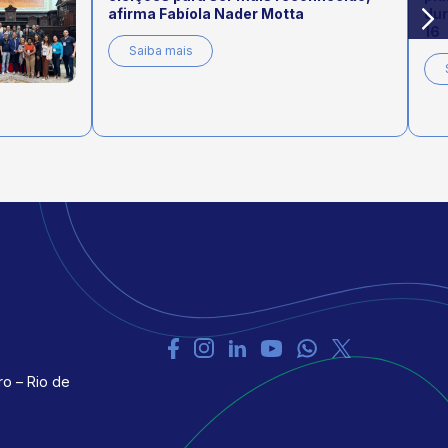
afirma Fabíola Nader Motta
dur
16
Saiba mais
ro – Rio de