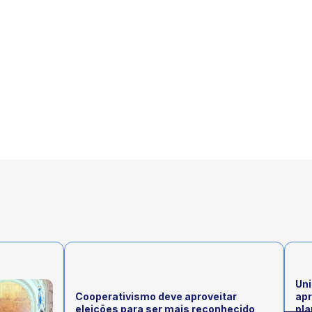
Uni
Cooperativismo deve aproveitar
ap
eleições para ser mais reconhecido,
pla