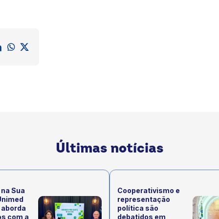
Últimas notícias
 na Sua
Cooperativismo e
Unimed
representação
 aborda
política são
os com a
debatidos em