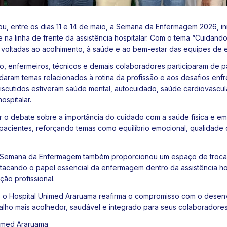
u, entre os dias 11 e 14 de maio, a Semana da Enfermagem 2026, ini
e na linha de frente da assistência hospitalar. Com o tema “Cuida
 voltadas ao acolhimento, à saúde e ao bem-estar das equipes de
o, enfermeiros, técnicos e demais colaboradores participaram de p
ram temas relacionados à rotina da profissão e aos desafios enfre
iscutidos estiveram saúde mental, autocuidado, saúde cardiovascul
ospitalar.
 o debate sobre a importância do cuidado com a saúde física e emo
 pacientes, reforçando temas como equilíbrio emocional, qualidade
 Semana da Enfermagem também proporcionou um espaço de troca d
stacando o papel essencial da enfermagem dentro da assistência hos
ção profissional.
 o Hospital Unimed Araruama reafirma o compromisso com o dese
lho mais acolhedor, saudável e integrado para seus colaboradores
imed Araruama