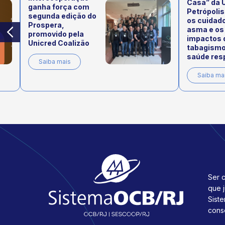
Casa” da 
ganha força com
Petrópolis
segunda edição do
os cuidad
Prospera,
asma e os
promovido pela
impactos 
Unicred Coalizão
tabagismo
saúde resp
Saiba mais
Saiba ma
Ser c
que 
Sist
cons