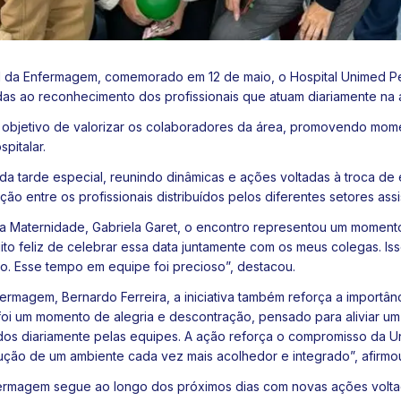
l da Enfermagem, comemorado em 12 de maio, o Hospital Unimed Pet
as ao reconhecimento dos profissionais que atuam diariamente na 
objetivo de valorizar os colaboradores da área, promovendo mome
pitalar.
a tarde especial, reunindo dinâmicas e ações voltadas à troca de 
 entre os profissionais distribuídos pelos diferentes setores assi
a Maternidade, Gabriela Garet, o encontro representou um momento
uito feliz de celebrar essa data juntamente com os meus colegas. Is
do. Esse tempo em equipe foi precioso”, destacou.
ermagem, Bernardo Ferreira, a iniciativa também reforça a importâ
e foi um momento de alegria e descontração, pensado para aliviar u
ados diariamente pelas equipes. A ação reforça o compromisso da 
ção de um ambiente cada vez mais acolhedor e integrado”, afirmo
rmagem segue ao longo dos próximos dias com novas ações volta