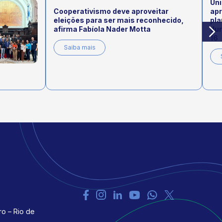
Uni
Cooperativismo deve aproveitar
ap
eleições para ser mais reconhecido,
pla
afirma Fabíola Nader Motta
dur
16
Saiba mais
ro – Rio de