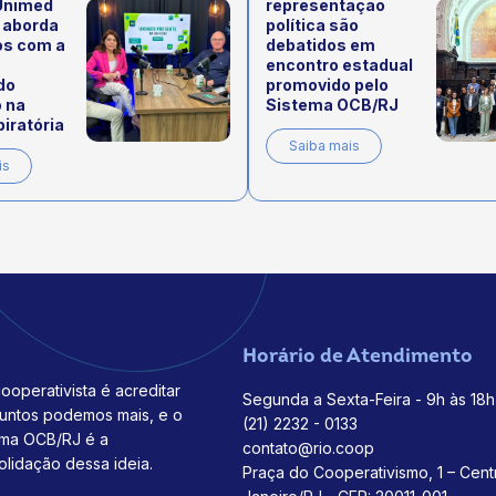
Unimed
representação
 aborda
política são
os com a
debatidos em
encontro estadual
do
promovido pelo
 na
Sistema OCB/RJ
iratória
Saiba mais
is
Horário de Atendimento
ooperativista é acreditar
Segunda a Sexta-Feira - 9h às 18h
juntos podemos mais, e o
(21) 2232 - 0133
ema OCB/RJ é a
contato@rio.coop
olidação dessa ideia.
Praça do Cooperativismo, 1 – Cent