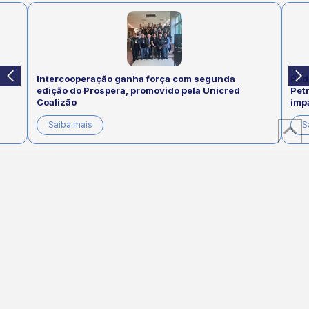
Intercooperação ganha força com segunda
Pod
edição do Prospera, promovido pela Unicred
Pet
Coalizão
imp
Saiba mais
S