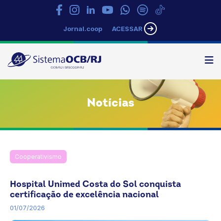
Jornal.coop
ACESSAR
N
Sistema
OCB/RJ
Notícias
Cooperativismo
Inovação
Notícias
OCB
Rio de Janeiro
SESCOOP/RJ
Hospital Unimed Costa do Sol conquista
certificação de excelência nacional
01/07/2026