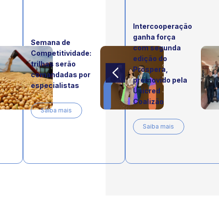
Intercooperação
ganha força
Semana de
com segunda
Competitividade:
edição do
trilhas serão
Prospera,
comandadas por
promovido pela
especialistas
Unicred
Coalizão
Saiba mais
Saiba mais