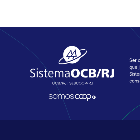
Ser c
que 
Sist
cons