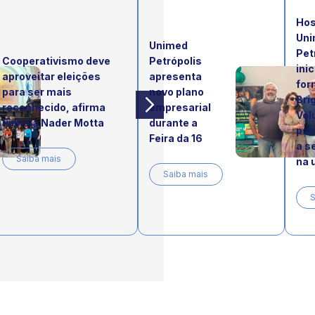
Hos
Uni
Unimed
Pet
Cooperativismo deve
Petrópolis
inic
aproveitar eleições
apresenta
for
para ser mais
novo plano
Bri
reconhecido, afirma
empresarial
Vol
Fabíola Nader Motta
durante a
par
Feira da 16
a s
Saiba mais
na 
Saiba mais
S