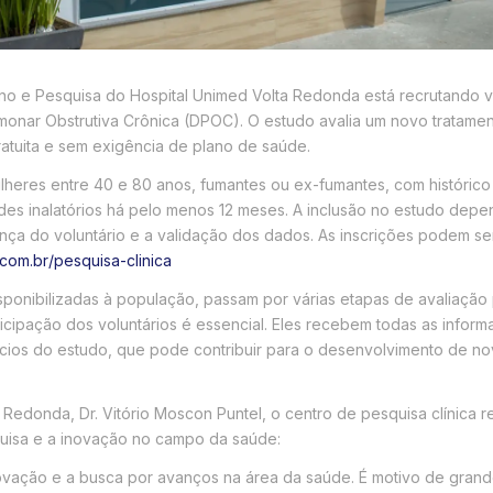
ino e Pesquisa do Hospital Unimed Volta Redonda está recrutando vo
monar Obstrutiva Crônica (DPOC). O estudo avalia um novo tratamen
gratuita e sem exigência de plano de saúde.
eres entre 40 e 80 anos, fumantes ou ex-fumantes, com histórico
ides inalatórios há pelo menos 12 meses. A inclusão no estudo dep
ança do voluntário e a validação dos dados. As inscrições podem ser
.com.br/pesquisa-clinica
ponibilizadas à população, passam por várias etapas de avaliação 
icipação dos voluntários é essencial. Eles recebem todas as inform
ícios do estudo, que pode contribuir para o desenvolvimento de no
 Redonda, Dr. Vitório Moscon Puntel, o centro de pesquisa clínica 
quisa e a inovação no campo da saúde:
ação e a busca por avanços na área da saúde. É motivo de grande 