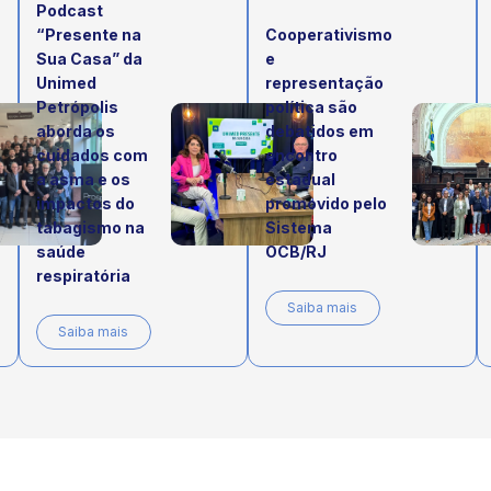
Podcast
“Presente na
Cooperativismo
Sua Casa” da
e
Unimed
representação
Petrópolis
política são
aborda os
debatidos em
cuidados com
encontro
a asma e os
estadual
impactos do
promovido pelo
tabagismo na
Sistema
saúde
OCB/RJ
respiratória
Saiba mais
Saiba mais