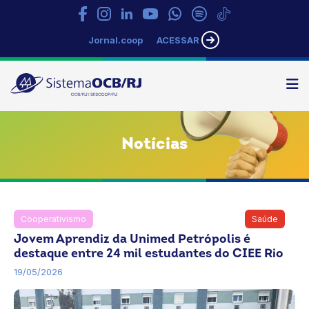
Jornal.coop
ACESSAR
N
Sistema
OCB/RJ
Notícias
Cooperativismo
Notícias
OCB
Rio de Janeiro
Saúde
Jovem Aprendiz da Unimed Petrópolis é
destaque entre 24 mil estudantes do CIEE Rio
19/05/2026