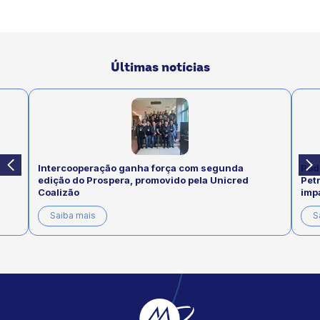
Últimas notícias
Intercooperação ganha força com segunda
Pod
edição do Prospera, promovido pela Unicred
Pet
Coalizão
imp
Saiba mais
S