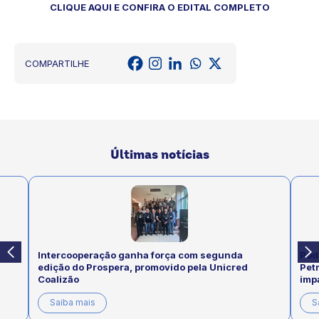
CLIQUE AQUI E CONFIRA O EDITAL COMPLETO
COMPARTILHE
Últimas notícias
Intercooperação ganha força com segunda
Pod
edição do Prospera, promovido pela Unicred
Pet
Coalizão
imp
Saiba mais
S