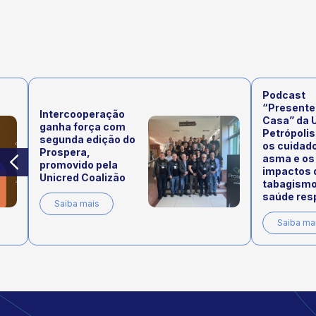
Podcast
“Presente
Intercooperação
Casa” da 
ganha força com
Petrópolis
segunda edição do
os cuidad
Prospera,
asma e os
promovido pela
impactos 
Unicred Coalizão
tabagismo
saúde resp
Saiba mais
Saiba ma