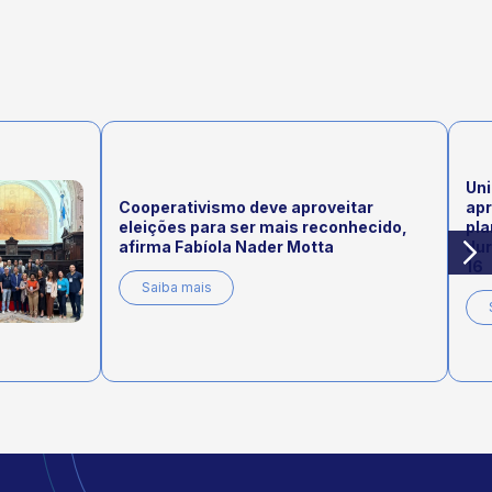
Uni
Cooperativismo deve aproveitar
ap
eleições para ser mais reconhecido,
pla
afirma Fabíola Nader Motta
dur
16
Saiba mais