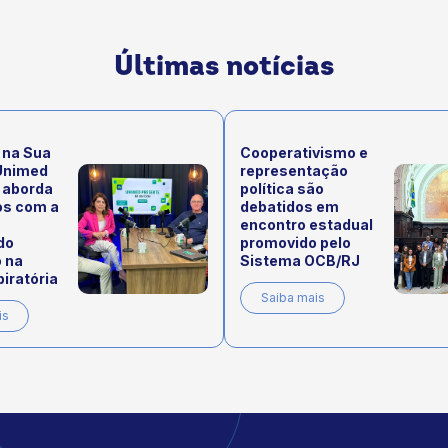
Últimas notícias
 na Sua
Cooperativismo e
Unimed
representação
 aborda
política são
os com a
debatidos em
encontro estadual
do
promovido pelo
 na
Sistema OCB/RJ
iratória
Saiba mais
is