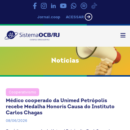
Jornal.coop
ACESSAR
N
Sistema
OCB/RJ
Notícias
Cooperativismo
Notícias
Rio de Janeiro
Médico cooperado da Unimed Petrópolis
recebe Medalha Honoris Causa do Instituto
Carlos Chagas
08/06/2026