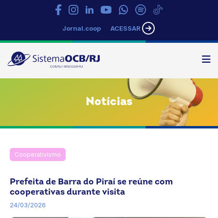
Jornal.coop
ACESSAR
N
Sistema
OCB/RJ
Notícias
Cooperativismo
Notícias
OCB
Relações Institucionais e Governamentais
Prefeita de Barra do Piraí se reúne com
cooperativas durante visita
24/03/2026