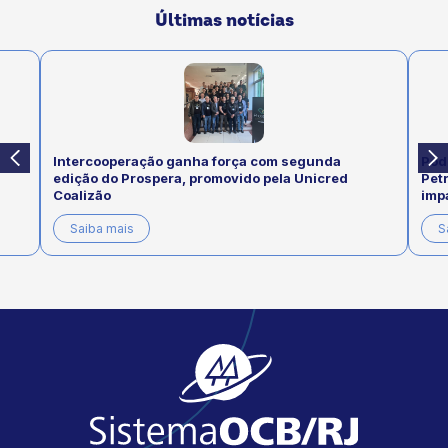
Últimas notícias
Intercooperação ganha força com segunda
Pod
edição do Prospera, promovido pela Unicred
Pet
Coalizão
imp
Saiba mais
S