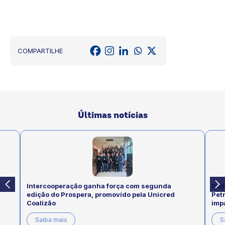
COMPARTILHE
Últimas notícias
Intercooperação ganha força com segunda
Pod
edição do Prospera, promovido pela Unicred
Pet
Coalizão
imp
Saiba mais
S