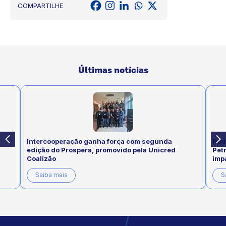
COMPARTILHE
Últimas notícias
Intercooperação ganha força com segunda
Pod
edição do Prospera, promovido pela Unicred
Pet
Coalizão
imp
Saiba mais
S