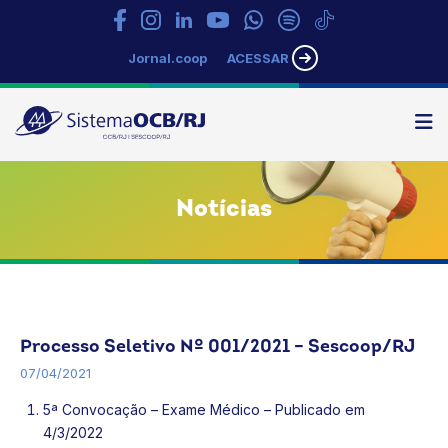
Jornal.coop
ACESSAR
N
Sistema
OCB/RJ
Notícias
Processo Seletivo
Trabalhe Conosco
Processo Seletivo Nº 001/2021 – Sescoop/RJ
07/04/2021
5ª Convocação – Exame Médico
– Publicado em
4/3/2022