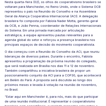
Nesta quarta-feira (02), os olhos do cooperativismo brasileiro se
voltaram para Manchester, no Reino Unido, onde o Sistema OCB
representou o país na Reunião do Conselho e na
Assembleia
Geral da Aliança Cooperativa Internacional (ACI)
. A delegação
brasileira foi composta por Fabíola Nader Motta, gerente-geral
da OCB, e João Penna, coordenador de Relações Internacionais
do Sistema. Em uma jornada marcada por articulação
estratégica, a equipe apresentou pautas relevantes para a
agenda global do setor e reforçou a presença brasileira nos
principais espaços de decisão do movimento cooperativista.
O dia começou com a Reunião do Conselho da ACI, que reuniu
lideranças de diversos países. Durante o encontro, Fabíola
apresentou a programação da próxima reunião do colegiado,
que será realizada em Brasília nos dias 11 e 12 de novembro.
Também compartilhou a iniciativa brasileira de propor um
posicionamento conjunto da ACI para a
COP30
, que acontecerá
em Belém do Pará. A proposta será discutida ao longo dos
próximos meses e levada à votação na reunião de novembro,
no Brasil.
“Estar aqui em Manchester é, para nós, mais do que participar
de uma reunião institucional. É representar o cooperativismo
brasileiro com consistência, sugerindo propostas relevantes e