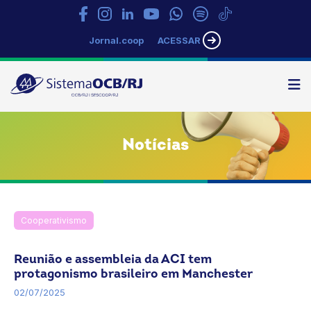
Jornal.coop
ACESSAR
N
Sistema
OCB/RJ
Notícias
Cooperativismo
Dia Internacional do Cooperativismo
Notícias
OCB
Reunião e assembleia da ACI tem
protagonismo brasileiro em Manchester
02/07/2025