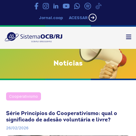
Jornal.coop
ACESSAR
N
Sistema
OCB/RJ
Notícias
Cooperativismo
Notícias
OCB
Rio de Janeiro
SESCOOP/RJ
Série Princípios do Cooperativismo: qual o
significado de adesão voluntária e livre?
26/02/2026