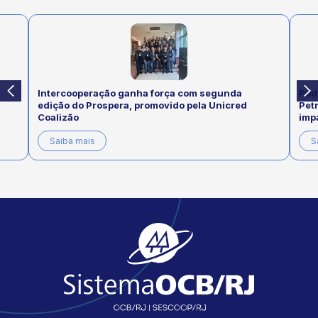
Intercooperação ganha força com segunda
Pod
edição do Prospera, promovido pela Unicred
Pet
Coalizão
imp
Saiba mais
S