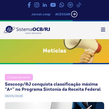
Jornal.coop
ACESSAR
N
Sistema
OCB/RJ
Notícias
Cooperativismo
Notícias
Sescoop/RJ conquista classificação máxima
“A+” no Programa Sintonia da Receita Federal
08/05/2026