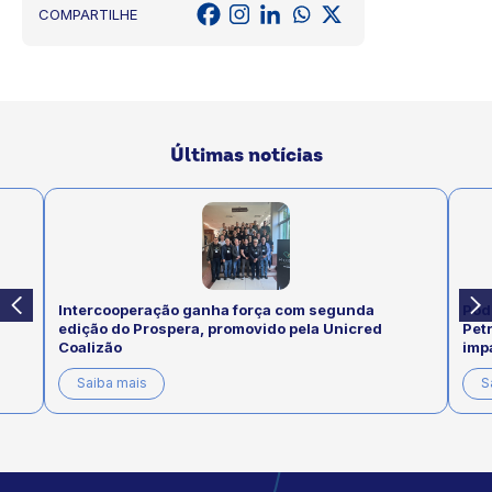
COMPARTILHE
Últimas notícias
Intercooperação ganha força com segunda
Pod
edição do Prospera, promovido pela Unicred
Pet
Coalizão
imp
Saiba mais
S