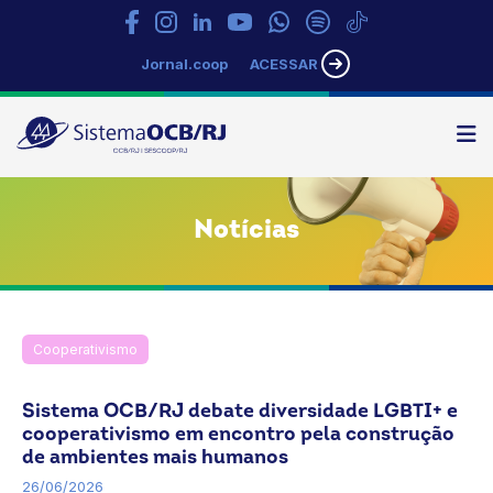
Jornal.coop
ACESSAR
N
Sistema
OCB/RJ
Notícias
Cooperativismo
LGBTQIA+
Notícias
OCB
Promoção Social
Rio de Janeiro
Sistema OCB/RJ debate diversidade LGBTI+ e
cooperativismo em encontro pela construção
de ambientes mais humanos
26/06/2026