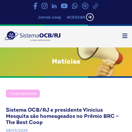
Jornal.coop
ACESSAR
N
Sistema
OCB/RJ
Notícias
Cooperativismo
Notícias
OCB
Rio de Janeiro
SESCOOP/RJ
Sistema OCB/RJ e presidente Vinicius
Mesquita são homeageados no Prêmio BRC –
The Best Coop
08/05/2026