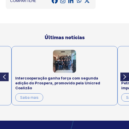
COMPARTILHE
Últimas notícias
Intercooperação ganha força com segunda
Pod
edição do Prospera, promovido pela Unicred
Pet
Coalizão
imp
Saiba mais
S