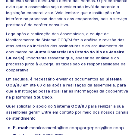
tudo está sendo conduzido dentro das normas. O procedimento
evita que a assembleia seja considerada inválida perante a
legislação cooperativista. Vale lembrar que a instituição não
interfere no processo decisório dos cooperados, pois o serviço
prestado é de caráter consultivo.
Logo após a realização das Assembleias, a equipe de
Monitoramento do Sistema OCB/RJ faz a análise e revisão das
atas antes da inclusão das assinaturas e do arquivamento do
documento na
Junta Comercial do Estado do Rio de Janeiro
(Jucerja)
. Importante ressaltar que, apesar da análise e do
processo junto à Jucerja, as taxas são de responsabilidade da
cooperativa.
Em seguida, é necessário enviar os documentos ao
Sistema
OCB/RJ
em até 60 dias após a realização da assembleia, para
que a instituição possa atualizar as informações da cooperativa
na plataforma
SouCoop
.
Quer solicitar o apoio do
Sistema OCB/RJ
para realizar a sua
assembleia geral? Entre em contato por meio dos nossos canais
de atendimento:
E-mail:
monitoramento@rio.coop/jorgepecly@rio.coop