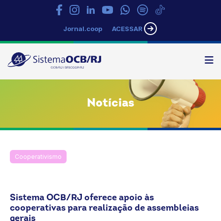
Jornal.coop
ACESSAR
N
Sistema
OCB/RJ
Notícias
Cooperativismo
Desenvolvimento e Monitoramento
Formação Profissional
Notícias
OCB
Rio de Janeiro
SESCOOP/RJ
Sistema OCB/RJ oferece apoio às
cooperativas para realização de assembleias
gerais