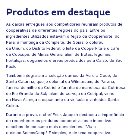
Produtos em destaque
As caixas entregues aos competidores reuniram produtos de
cooperativas de diferentes regiões do país. Entre os
ingredientes utilizados estavam o feijão da
Coopernorte
, do
Pará; a manteiga da
Compleite
, de Goiás; o colorau
da
Unium,
do Distrito Federal; o leite da
CooperRita
e o café
da
Cooxupé
, de Minas Gerais; além de frutas, legumes,
hortaliças, cogumelos e ervas produzidos pela
Caisp
, de São
Paulo.
Também integraram a seleção carnes da
Aurora Coop
, de
Santa Catarina; queijo colonial da
Witmarsum
, do Paraná;
farinha de milho da
Cotriel
e farinha de mandioca da
Cotrirosa
,
do Rio Grande do Sul; além de cerveja da
Cotripal
, vinho
da
Nova Aliança
e espumante da vinícola e vinhedos
Santa
Colina
.
Durante a prova, o chef Érick Jacquin destacou a importância
de reconhecer os produtos cooperativistas e incentivar
escolhas de consumo mais conscientes. “Viu o
carimbo SomosCoop? É simples, é de uma cooperativa.