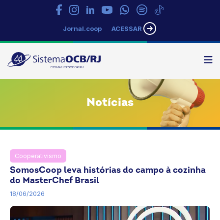
Jornal.coop
ACESSAR
N
Sistema
OCB/RJ
Notícias
Cooperativismo
Notícias
SomosCoop leva histórias do campo à cozinha
do MasterChef Brasil
18/06/2026