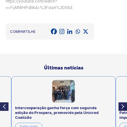
https://youtube.com/watch?
v=FyMWHPdRk4c%3Fstart%3D564
COMPARTILHE
Últimas notícias
Intercooperação ganha força com segunda
Pod
edição do Prospera, promovido pela Unicred
Pet
Coalizão
imp
Saiba mais
S