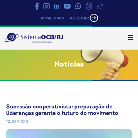
Jornal.coop
ACESSAR
N
Sistema
OCB/RJ
Notícias
Sem categoria
Sucessão cooperativista: preparação de
lideranças garante o futuro do movimento
10/03/2026