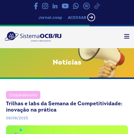
Jornal.coop
ACESSAR
N
Sistema
OCB/RJ
Notícias
Cooperativismo
Notícias
OCB
Trilhas e labs da Semana de Competitividade:
inovação na prática
06/06/2025