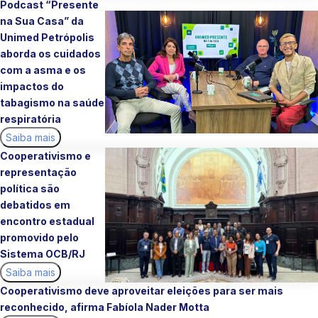
Podcast “Presente
na Sua Casa” da
Unimed Petrópolis
aborda os cuidados
com a asma e os
impactos do
tabagismo na saúde
respiratória
Saiba mais
Cooperativismo e
representação
política são
debatidos em
encontro estadual
promovido pelo
Sistema OCB/RJ
Saiba mais
Cooperativismo deve aproveitar eleições para ser mais
reconhecido, afirma Fabíola Nader Motta