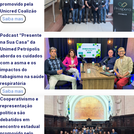
promovido pela
Unicred Coalizão
Saiba mais
Podcast “Presente
na Sua Casa” da
Unimed Petrópolis
aborda os cuidados
com a asma e os
impactos do
tabagismo na saúde
respiratória
Saiba mais
Cooperativismo e
representação
política são
debatidos em
encontro estadual
promovido pelo