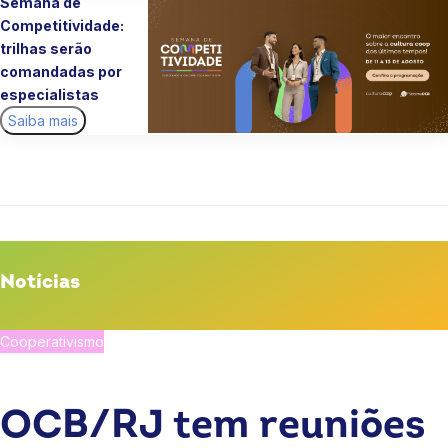
Semana de
Competitividade:
trilhas serão
comandadas por
especialistas
Saiba mais
Notícias
Cooperativismo
Economia
OCB
OCB/RJ tem reuniões