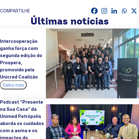
COMPARTILHE
Últimas notícias
Intercooperação
ganha força com
segunda edição do
Prospera,
promovido pela
Unicred Coalizão
Saiba mais
Podcast “Presente
na Sua Casa” da
Unimed Petrópolis
aborda os cuidados
com a asma e os
impactos do