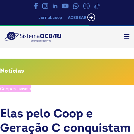
Jornal.coop
ACESSAR
N
Sistema
OCB/RJ
Notícias
Cooperativismo
mulheres
Elas pelo Coop e
Geração C conquistam