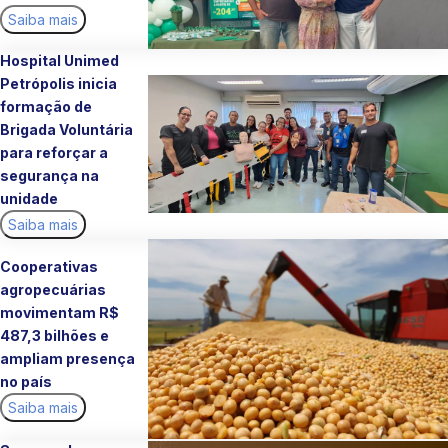
Saiba mais
Hospital Unimed
Petrópolis inicia
formação de
Brigada Voluntária
para reforçar a
segurança na
unidade
Saiba mais
Cooperativas
agropecuárias
movimentam R$
487,3 bilhões e
ampliam presença
no país
Saiba mais