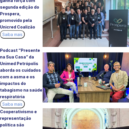
ganha força com
segunda edição do
Prospera,
promovido pela
Unicred Coalizão
Saiba mais
Podcast “Presente
na Sua Casa” da
Unimed Petrópolis
aborda os cuidados
com a asma e os
impactos do
tabagismo na saúde
respiratória
Saiba mais
Cooperativismo e
representação
política são