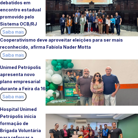
debatidos em
encontro estadual
promovido pelo
Sistema OCB/RJ
Saiba mais
Cooperativismo deve aproveitar eleições para ser mais
reconhecido, afirma Fabíola Nader Motta
Saiba mais
Unimed Petrópolis
apresenta novo
plano empresarial
durante a Feira da 16
Saiba mais
Hospital Unimed
Petrópolis inicia
formação de
Brigada Voluntária
para reforçar a