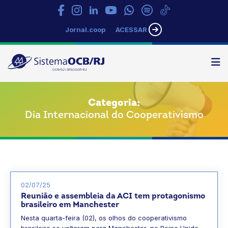
Jornal.coop
ACESSAR
N
Sistema
OCB/RJ
Categoria:
Dia Internacional do Cooperativismo
02/07/25
Reunião e assembleia da ACI tem protagonismo
brasileiro em Manchester
Nesta quarta-feira (02), os olhos do cooperativismo
brasileiro se voltaram para Manchester, no Reino Unido,