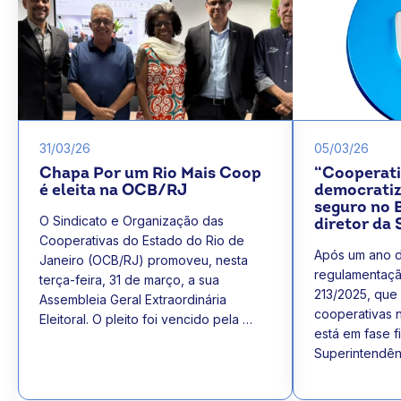
31/03/26
05/03/26
Chapa Por um Rio Mais Coop
“Cooperati
é eleita na OCB/RJ
democratiz
seguro no B
O Sindicato e Organização das
diretor da
Cooperativas do Estado do Rio de
Após um ano d
Janeiro (OCB/RJ) promoveu, nesta
regulamentaçã
terça-feira, 31 de março, a sua
213/2025, que
Assembleia Geral Extraordinária
cooperativas 
Eleitoral. O pleito foi vencido pela …
está em fase f
Superintendên