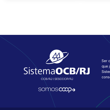
Ser c
que 
Sist
cons