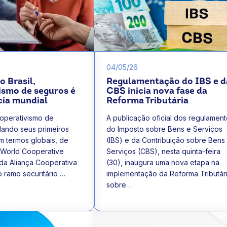
04/05/26
 Brasil,
Regulamentação do IBS e d
ismo de seguros é
CBS inicia nova fase da
ia mundial
Reforma Tributária
ooperativismo de
A publicação oficial dos regulamen
dando seus primeiros
do Imposto sobre Bens e Serviços
m termos globais, de
(IBS) e da Contribuição sobre Bens
World Cooperative
Serviços (CBS), nesta quinta-feira
da Aliança Cooperativa
(30), inaugura uma nova etapa na
o ramo securitário …
implementação da Reforma Tributár
sobre …