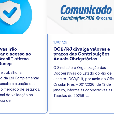
13/01/26
vas irão
OCB/RJ divulga valores e
ar o acesso ao
prazos das Contribuições
rasil”, afirma
Anuais Obrigatórias
 Susep
O Sindicato e Organização das
e trabalho, a
Cooperativas do Estado do Rio de
o da Lei Complementar
Janeiro (OCB/RJ), por meio do Ofíc
 amplia a atuação das
Circular Pres – 001/2026, de 13 de
no mercado de seguros,
janeiro, informa às cooperativas as
inal de validação na
Tabelas de 20256 …
cia de …