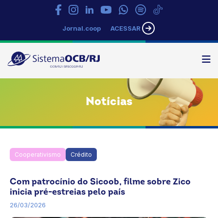
Jornal.coop
ACESSAR
N
Sistema
OCB/RJ
Notícias
Cooperativismo
Crédito
Inovação
Notícias
Rio de Janeiro
Com patrocínio do Sicoob, filme sobre Zico
inicia pré-estreias pelo país
26/03/2026