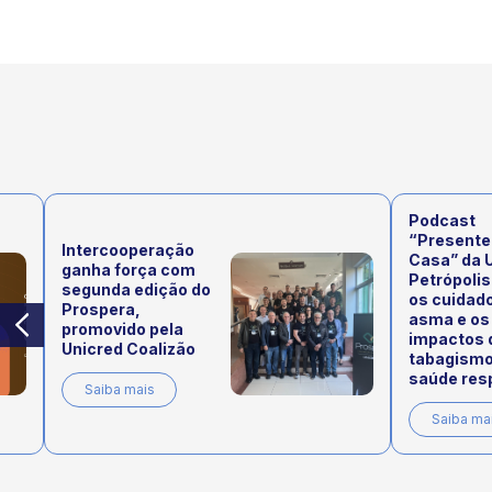
Podcast
“Presente
Intercooperação
Casa” da 
ganha força com
Petrópolis
segunda edição do
os cuidad
Prospera,
asma e os
promovido pela
impactos 
Unicred Coalizão
tabagismo
saúde resp
Saiba mais
Saiba ma