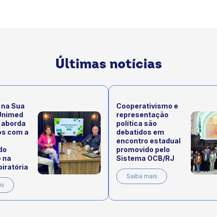
Últimas notícias
 na Sua
Cooperativismo e
Unimed
representação
 aborda
política são
os com a
debatidos em
encontro estadual
do
promovido pelo
 na
Sistema OCB/RJ
iratória
Saiba mais
is