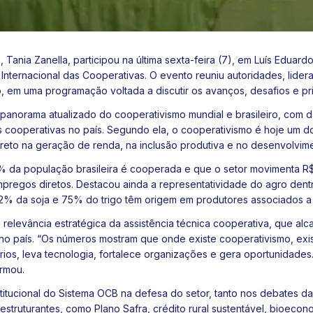
Tania Zanella, participou na última sexta-feira (7), em Luís Eduar
Internacional das Cooperativas
. O evento reuniu autoridades, lider
ro, em uma programação voltada a discutir os avanços, desafios e p
panorama atualizado do cooperativismo mundial e brasileiro, com 
 cooperativas no país. Segundo ela, o cooperativismo é hoje um dos
reto na geração de renda, na inclusão produtiva e no desenvolvime
% da população brasileira é cooperada e que o setor movimenta R$
pregos diretos. Destacou ainda a representatividade do agro den
2% da soja e 75% do trigo têm origem em produtores associados a
 relevância estratégica da assistência técnica cooperativa, que a
 no país. “Os números mostram que onde existe cooperativismo, ex
órios, leva tecnologia, fortalece organizações e gera oportunidades
irmou.
titucional do Sistema OCB na defesa do setor, tanto nos debates da
 estruturantes, como Plano Safra, crédito rural sustentável, bioeco