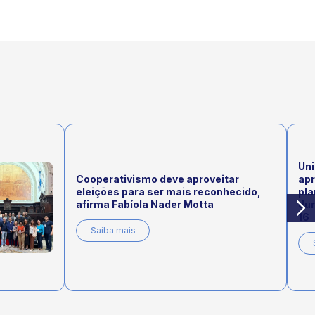
Uni
Cooperativismo deve aproveitar
ap
eleições para ser mais reconhecido,
pla
afirma Fabíola Nader Motta
dur
16
Saiba mais