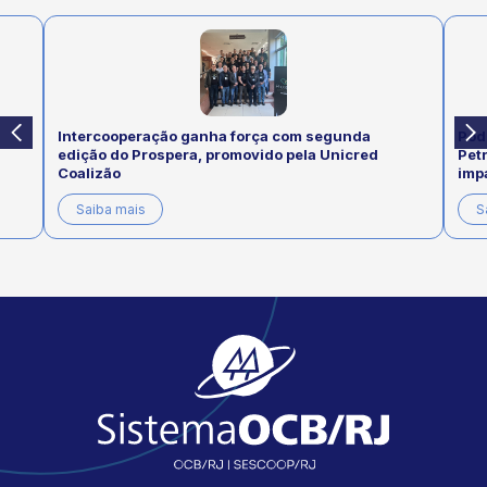
Intercooperação ganha força com segunda
Pod
edição do Prospera, promovido pela Unicred
Pet
Coalizão
imp
Saiba mais
S