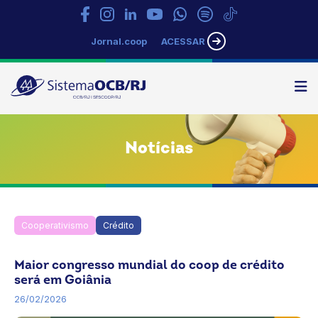
Jornal.coop
ACESSAR
N
Sistema
OCB/RJ
Notícias
Cooperativismo
Crédito
Inovação
Notícias
OCB
Rio de Janeiro
SESCOOP/RJ
Maior congresso mundial do coop de crédito
será em Goiânia
26/02/2026