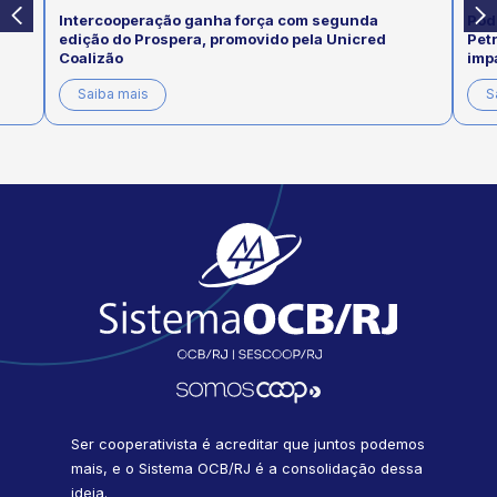
Intercooperação ganha força com segunda
Pod
edição do Prospera, promovido pela Unicred
Pet
Coalizão
imp
Saiba mais
S
Ser cooperativista é acreditar que juntos podemos
mais, e o Sistema OCB/RJ é a consolidação dessa
ideia.