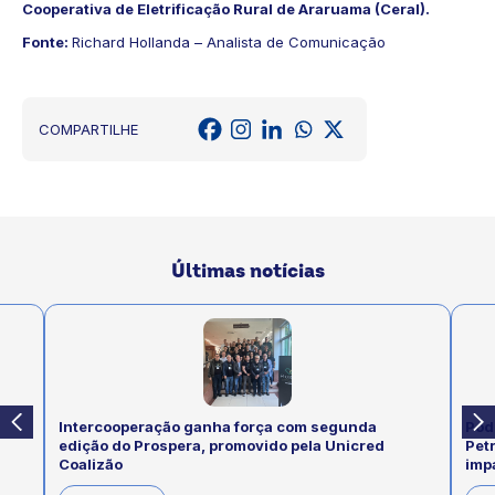
Cooperativa de Eletrificação Rural de Araruama (Ceral).
Fonte:
Richard Hollanda – Analista de Comunicação
COMPARTILHE
Últimas notícias
Intercooperação ganha força com segunda
Pod
edição do Prospera, promovido pela Unicred
Pet
Coalizão
imp