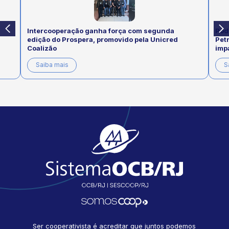
Intercooperação ganha força com segunda
Pod
edição do Prospera, promovido pela Unicred
Pet
Coalizão
imp
Saiba mais
S
Ser cooperativista é acreditar que juntos podemos